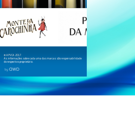
© APVCA 2017.
As informações sobre cada uma das marcas são responsabilidade
do respectivo proprietário.