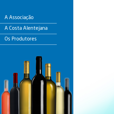
A Associação
A Costa Alentejana
Os Produtores