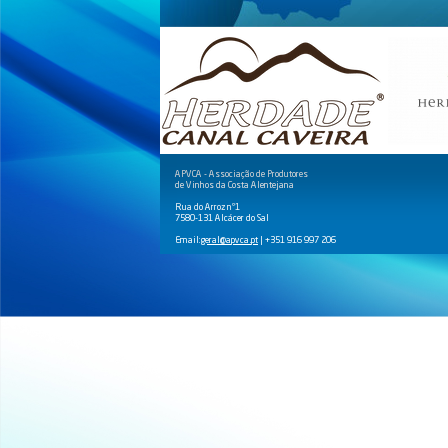
APVCA - Associação de Produtores
de Vinhos da Costa Alentejana
Rua do Arroz nº1
7580-131 Alcácer do Sal
Email:
geral@apvca.pt
| +351 916 997 206