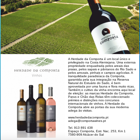
A Herdade da Comporta é um local único e
privilegiado na Costa Alentejana. Uma extensa
propriedade enquadrada pelos areais das
praias, pelos sapais e pântanos do Rio Sado e
pelos arrozais, pinhais e campos agrícolas. A
tranquilidade paradisíaca da Comporta,
garantida pela sua integração na Reserva
Natural do Estuário do Sado, é bem
aproveitada por uma fauna e flora muito ricas.
Também o cultivo da vinha encontra aqui local
de eleição: as marcas Herdade da Comporta,
Parus e Chão das Rolas têm coleccionado
prémios e distinções nos concursos
internacionais de vinhos. A Herdade da
Comporta abre as portas da sua moderna
adega às visitas.
www.herdadedacomporta.pt
adega@comportawines.pt
Tel. 913 891 438
Espaço Comporta, Estr. Nac. 253, Km 1
7580-909 Alcácer do Sal