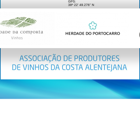
GPS:
38º 22' 49.276'’ N
8º 48' 12.535'’ W