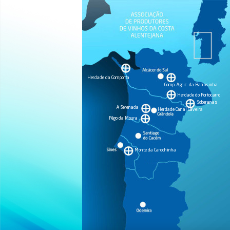
Herdade da Comporta
Comp. Agric. da Barrosinha
Herdade do Portocarro
Soberanas
A Serenada
Herdade Canal Caveira
Pêgo da Moura
Monte da Carochinha