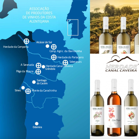
Herdade da Comporta
Comp. Agric. da Barrosinha
Herdade do Portocarro
Soberanas
A Serenada
Herdade Canal Caveira
Pêgo da Moura
Monte da Carochinha