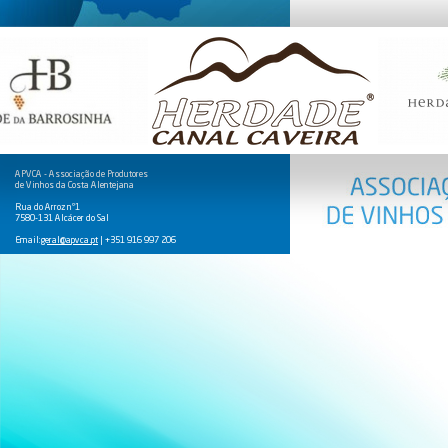
APVCA - Associação de Produtores
de Vinhos da Costa Alentejana
Rua do Arroz nº1
7580-131 Alcácer do Sal
Email:
geral@apvca.pt
| +351 916 997 206